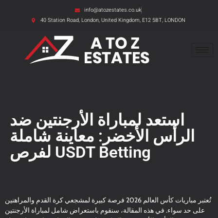
info@atozestates.co.uk
40 Station Road, London, United Kingdom, E12 5BT, LONDON
استعد لمباراة الأرجنتين ضد
الرأس الأخضر: معاينة شاملة
لفرص USDT Betting
تُعتبر مباريات كأس العالم 2026 فرصة كبيرة لمشجعي كرة القدم والمراهنين
على حد سواء. في هذه المقالة، سنقوم باستعراض شامل لمباراة الأرجنتين