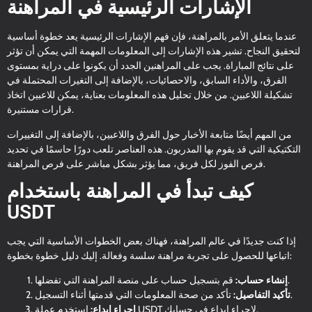
الإشارات الرئيسية في المراهنة
عندما يتعلق الأمر بالمراهنة، فإن فهم الإشارات الرئيسية يعد خطوة أساسية
لتحقيق النجاح. تشير هذه الإشارات إلى المعلومات المهمة التي يمكن أن تؤثر
على نتائج المباراة. يجب على المراهنين الجدد أن يكونوا على دراية بمستوى
الفرق، والأداء السابق، والاحصائيات، بالإضافة إلى التغيرات المحتملة في
تشكيلة اللاعبين. من خلال تحليل هذه المعلومات بعناية، يمكن للاعبين اتخاذ
قرارات مستنيرة.
من المهم أيضًا متابعة الأخبار حول الفرق واللاعبين، بالإضافة إلى التغييرات
التكتيكية التي قد يقوم بها المدربون. هذه العناصر تلعب دورًا حاسمًا في تحديد
فرص الفوز لكل فريق، مما يؤثر بشكل مباشر على فرص المراهنة.
كيف تبدأ في المراهنة باستخدام
USDT
إذا كنت جديدًا في عالم المراهنة، فهناك بعض الخطوات الأساسية التي يجب
اتباعها للحصول على تجربة مراهنة سلسة وفعالة. إليك دليل خطوة بخطوة:
قم بتسجيل حساب على منصة المراهنة التي تفضلها.
إنشاء حساب:
تأكد من صحة المعلومات التي قدمتها أثناء التسجيل.
تأكيد التفاصيل:
استخدم عملة USDT لإجراء إيداع في حسابك.
إجراء إيداع: