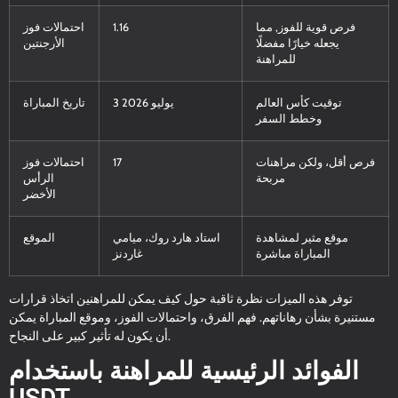
فرص قوية للفوز, مما
1.16
احتمالات فوز
يجعله خيارًا مفضلًا
الأرجنتين
للمراهنة
توقيت كأس العالم
3 يوليو 2026
تاريخ المباراة
وخطط السفر
فرص أقل، ولكن مراهنات
17
احتمالات فوز
مربحة
الرأس
الأخضر
موقع مثير لمشاهدة
استاد هارد روك، ميامي
الموقع
المباراة مباشرة
غاردنز
توفر هذه الميزات نظرة ثاقبة حول كيف يمكن للمراهنين اتخاذ قرارات
مستنيرة بشأن رهاناتهم. فهم الفرق، واحتمالات الفوز، وموقع المباراة يمكن
أن يكون له تأثير كبير على النجاح.
الفوائد الرئيسية للمراهنة باستخدام
USDT