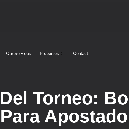
Our Services
Properties
Contact
 Del Torneo: B
 Para Apostado