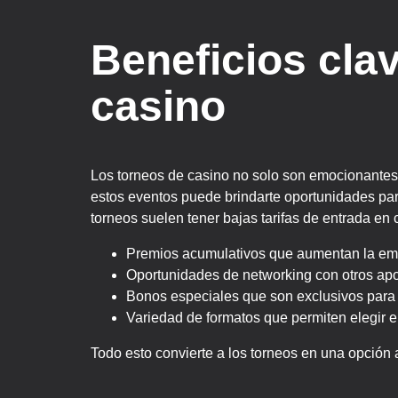
Beneficios clav
casino
Los torneos de casino no solo son emocionantes, 
estos eventos puede brindarte oportunidades par
torneos suelen tener bajas tarifas de entrada e
Premios acumulativos que aumentan la emo
Oportunidades de networking con otros ap
Bonos especiales que son exclusivos para 
Variedad de formatos que permiten elegir e
Todo esto convierte a los torneos en una opción 