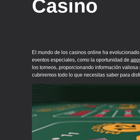
Casino
El mundo de los casinos online ha evolucionado 
eventos especiales, como la oportunidad de
apo
los torneos, proporcionando información valiosa
cubriremos todo lo que necesitas saber para disfr