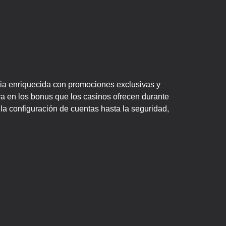
cia enriquecida con promociones exclusivas y
tra en los bonus que los casinos ofrecen durante
a configuración de cuentas hasta la seguridad,