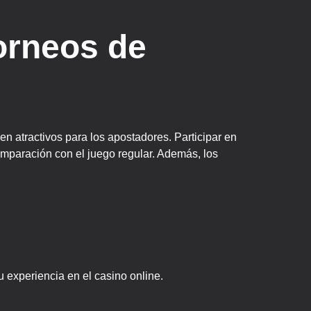
torneos de
n atractivos para los apostadores. Participar en
mparación con el juego regular. Además, los
 experiencia en el casino online.