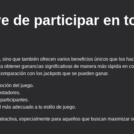
e de participar en 
sino que también ofrecen varios beneficios únicos que los hace
a obtener ganancias significativas de manera más rápida en co
n comparación con los jackpots que se pueden ganar.
ción del juego.
ostadores.
participantes.
l más adecuado a tu estilo de juego.
atractiva, especialmente para aquellos que buscan maximizar su