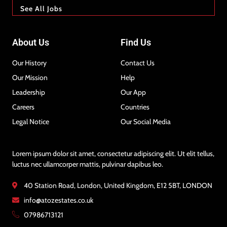
See All Jobs
About Us
Find Us
Our History
Contact Us
Our Mission
Help
Leadership
Our App
Careers
Countries
Legal Notice
Our Social Media
Lorem ipsum dolor sit amet, consectetur adipiscing elit. Ut elit tellus,
luctus nec ullamcorper mattis, pulvinar dapibus leo.
40 Station Road, London, United Kingdom, E12 5BT, LONDON
info@atozestates.co.uk
07986713121