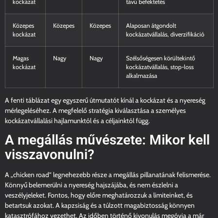
kockázat
távú befektetés
Közepes
Közepes
Közepes
Alaposan átgondolt
kockázat
kockázatvállalás, diverzifikáció
Magas
Nagy
Nagy
Szélsőségesen körültekintő
kockázat
kockázatvállalás, stop-loss
alkalmazása
A fenti táblázat egy egyszerű útmutatót kínál a kockázat és a nyereség
mérlegeléséhez. A megfelelő stratégia kiválasztása a személyes
kockázatvállalási hajlamunktól és a céljainktól függ.
A megállás művészete: Mikor kell
visszavonulni?
A „chicken road” legnehezebb része a megállás pillanatának felismerése.
Könnyű belemerülni a nyereség hajszájába, és nem észlelni a
veszélyjeleket. Fontos, hogy előre meghatározzuk a limiteinket, és
betartsuk azokat. A kapzsiság és a túlzott magabiztosság könnyen
katasztrófához vezethet. Az időben történő kivonulás megóvja a már