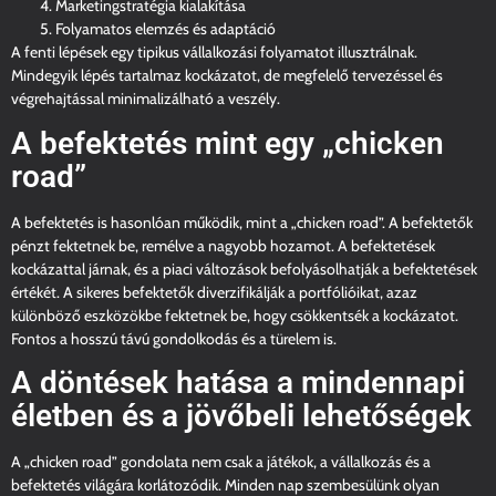
Marketingstratégia kialakítása
Folyamatos elemzés és adaptáció
A fenti lépések egy tipikus vállalkozási folyamatot illusztrálnak.
Mindegyik lépés tartalmaz kockázatot, de megfelelő tervezéssel és
végrehajtással minimalizálható a veszély.
A befektetés mint egy „chicken
road”
A befektetés is hasonlóan működik, mint a „chicken road”. A befektetők
pénzt fektetnek be, remélve a nagyobb hozamot. A befektetések
kockázattal járnak, és a piaci változások befolyásolhatják a befektetések
értékét. A sikeres befektetők diverzifikálják a portfólióikat, azaz
különböző eszközökbe fektetnek be, hogy csökkentsék a kockázatot.
Fontos a hosszú távú gondolkodás és a türelem is.
A döntések hatása a mindennapi
életben és a jövőbeli lehetőségek
A „chicken road” gondolata nem csak a játékok, a vállalkozás és a
befektetés világára korlátozódik. Minden nap szembesülünk olyan