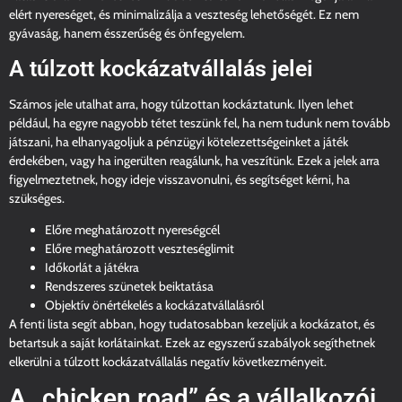
elért nyereséget, és minimalizálja a veszteség lehetőségét. Ez nem
gyávaság, hanem ésszerűség és önfegyelem.
A túlzott kockázatvállalás jelei
Számos jele utalhat arra, hogy túlzottan kockáztatunk. Ilyen lehet
például, ha egyre nagyobb tétet teszünk fel, ha nem tudunk nem tovább
játszani, ha elhanyagoljuk a pénzügyi kötelezettségeinket a játék
érdekében, vagy ha ingerülten reagálunk, ha veszítünk. Ezek a jelek arra
figyelmeztetnek, hogy ideje visszavonulni, és segítséget kérni, ha
szükséges.
Előre meghatározott nyereségcél
Előre meghatározott veszteséglimit
Időkorlát a játékra
Rendszeres szünetek beiktatása
Objektív önértékelés a kockázatvállalásról
A fenti lista segít abban, hogy tudatosabban kezeljük a kockázatot, és
betartsuk a saját korlátainkat. Ezek az egyszerű szabályok segíthetnek
elkerülni a túlzott kockázatvállalás negatív következményeit.
A „chicken road” és a vállalkozói