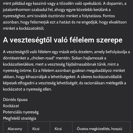
mint például egy kaszinó vagy a tőzsdén való spekuláció. A dopamin, a
jutalomhormon szabadul fel, ahogy egyre közelebb kerülünk a
nyereséghez, ami tovább ösztönöz minket a folytatásra. Fontos
azonban, hogy felismerjük ezt a hatást és ne engedjük, hogy elvakítson
minket a kockázatoktól.
A veszteségtől való félelem szerepe
A veszteségtől való félelem egy másik erős érzelem, amely befolyásolja a
döntéseinket a „chicken road” mentén. Sokan hajlamosak a
kockázatkerülésre, mert a veszteség fájdalmasabbnak tűnik, mint a
nyereség öröme. Ez a félelem azonban gyakran megakadályoz minket
abban, hogy kihasználjuk a lehetőségeket. A sikeres kockázatvállalók
képesek elfogadni a veszteség lehetőségét, és racionálisan mérlegelik a
kockázatot a nyereség ellen.
Döntés típusa
Kockázat
Potenciális nyereség
Megfelelő stratégia
Alacsony
Kicsi
Kicsi
Óvatos megközelítés, hosszú