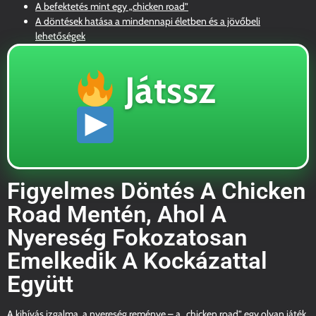
A befektetés mint egy „chicken road”
A döntések hatása a mindennapi életben és a jövőbeli
lehetőségek
Játssz
Figyelmes Döntés A Chicken
Road Mentén, Ahol A
Nyereség Fokozatosan
Emelkedik A Kockázattal
Együtt
A kihívás izgalma, a nyereség reménye – a „
chicken road
” egy olyan játék,