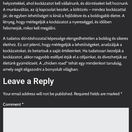
helyzetekkel, ahol kockázatot kell vállalnunk, és döntéseket kell hoznunk.
A munkaváltás, az új kapcsolat kezdet, a költözés – mindez kockázattal
jár, de egyben lehetőséget is kínál a fejlődésre és a boldogabb életre. A
lényeg, hogy mérlegeljük a kockázatot a nyereséggel, és időben
felismerjük, mikor kell megállni.
A tudatos döntéshozatal képessége elengedhetetlen a boldog és sikeres
élethez. Ez azt jelenti, hogy mérlegeljük a lehetőségeket, analizáljuk a
kockázatokat, és betartsuk a saját értékeinket. Ha tudatosan kezeljük a
kockázatot, akkor nagyobb eséllyel érjük el a céljainkat, és élvezhetjük az
életünk gyümölcseit. A „chicken road” tehát egy mindenkori tanulság,
amely segít eligazodni a bonyolult világban.
Leave a Reply
Your email address will not be published.
Required fields are marked
*
Comment
*