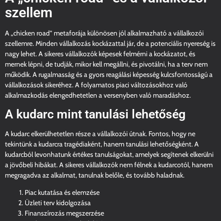
szellem
A „chicken road” metaforája különösen jól alkalmazható a vállalkozói
szellemre. Minden vállalkozás kockázattal jár, de a potenciális nyereség is
nagy lehet. A sikeres vállalkozók képesek felmérni a kockázatot, és
mernek lépni, de tudják, mikor kell megállni, és pivotálni, ha a terv nem
működik. A rugalmasság és a gyors reagálási képesség kulcsfontosságú a
vállalkozások sikeréhez. A folyamatos piaci változásokhoz való
alkalmazkodás elengedhetetlen a versenyben való maradáshoz.
A kudarc mint tanulási lehetőség
A kudarc elkerülhetetlen része a vállalkozói útnak. Fontos, hogy ne
tekintünk a kudarcra tragédiaként, hanem tanulási lehetőségként. A
kudarcból levonhatunk értékes tanulságokat, amelyek segítenek elkerülni
a jövőbeli hibákat. A sikeres vállalkozók nem félnek a kudarcotól, hanem
megragadva az alkalmat, tanulnak belőle, és tovább haladnak.
Piac kutatása és elemzése
Üzleti terv kidolgozása
Finanszírozás megszerzése