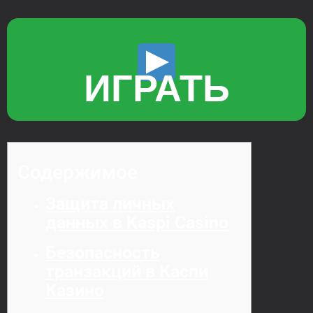
ИГРАТЬ
Содержимое
Защита личных
данных в Kaspi Casino
Безопасность
транзакций в Каспи
Казино