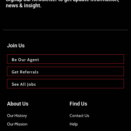
news & insight.
Join Us
Be Our Agent
Get Referrals
See All Jobs
About Us
Find Us
Our History
Contact Us
Our Mission
Help