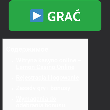
GRAĆ
Содержимое
Witryna kasyno online –
Lemon Casino Online
Rejestracja i logowanie
Zasady gry i bonusy
Wymagania do
odebrania bonusu