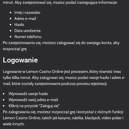
minut. Aby zarejestrować się, musisz podać następujące informacje:
Imię i nazwisko
Adres e-mail
Hasło
Data urodzenia
Numer telefonu
Po zarejestrowaniu się, możesz zalogować się do swojego konta, aby
rozpocząć grę.
Logowanie
Logowanie w Lemon Casino Online jest procesem, który również trwa
tylko kilka minut. Aby zalogować się, musisz podać swoje hasło i adres e-
mail, które zostały zarejestrowane podczas procesu rejestracji.
Wprowadź swoje hasło
Wprowadź swój adres e-mail
Kliknij na przycisk “Zaloguj się”
Po zalogowaniu się, możesz rozpocząć grę i korzystać z różnych funkcji
Lemon Casino Online, takich jak kasyno, ruletka, blackjack, video poker i
wiele innych.