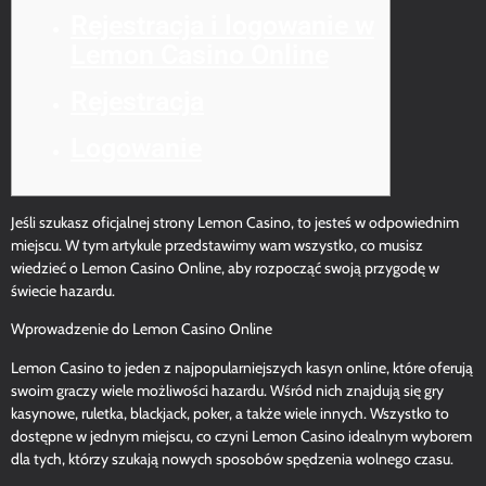
Rejestracja i logowanie w
Lemon Casino Online
Rejestracja
Logowanie
Jeśli szukasz oficjalnej strony Lemon Casino, to jesteś w odpowiednim
miejscu. W tym artykule przedstawimy wam wszystko, co musisz
wiedzieć o Lemon Casino Online, aby rozpocząć swoją przygodę w
świecie hazardu.
Wprowadzenie do Lemon Casino Online
Lemon Casino to jeden z najpopularniejszych kasyn online, które oferują
swoim graczy wiele możliwości hazardu. Wśród nich znajdują się gry
kasynowe, ruletka, blackjack, poker, a także wiele innych. Wszystko to
dostępne w jednym miejscu, co czyni Lemon Casino idealnym wyborem
dla tych, którzy szukają nowych sposobów spędzenia wolnego czasu.