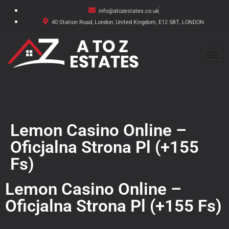
info@atozestates.co.uk
40 Station Road, London, United Kingdom, E12 5BT, LONDON
Lemon Casino Online –
Oficjalna Strona Pl (+155
Fs)
Lemon Casino Online –
Oficjalna Strona Pl (+155 Fs)