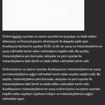
Məhsulunun
Yaxşılaşdırılması və
Xidmətlərin Yenidən
Dəyişdirilməsi
Online
kazino
oyunları və casino oyunlari ən populyar və tələb edilən
rekreasiya və finansal qazanc əhəmiyyəti ilə əlaqəda qalib qalır.
Azərbaycanda kazino saytlari 2025-cü ilin ən yaxşı və müraciətçilərinə ən
yaxşı xidmətlər təmin edən məhsullarını təqdim edir. Bu saytlar,
müraciətçilərinə yeni bonuslar, aksiyalar və yeni oyunlar ilə
müraciətçilərinə təbii iləmli və tələb edilən xidmətləri təmin edir.
Online kazino və casino oyunları Azərbaycanın müraciətçilərinə ən yaxşı
və müraciətçilərinə uyğun xidmətləri təmin edən saytları təqdim edir. Bu
saytlar, müraciətçilərinə yeni bonuslar, aksiyalar və yeni oyunlar ilə
müraciətçilərinə təbii iləmli və tələb edilən xidmətləri təmin edir.
Azərbaycanın müraciətçilərinə ən yaxşı online kazino və casino oyunları
təqdim edən saytların siyahısını izləyin və müraciətçilərinizə uyğun
xidmətləri tapın.