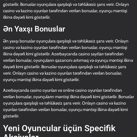
göstərilir. Bonuslar oyunçulara qarşılıqlı və təhlükəsiz şans verir. Onlayn
casino və kazino oyunları tərəfindən verilən bonuslar, oyunçu məntiqi
ilkinə dəyərli kimi göstərilir.
Ən Yaxşı Bonuslar
Ən yaxşı bonuslar oyunçulara qarşılıqlı və təhlükəsiz şans verir. Onlayn
casino və kazino oyunları tərəfindən verilən bonuslar, oyunçu məntiqi
ilkinə dəyərli kimi göstərilir. Azerbaycanda casino saytları tərəfindən
verilən bonuslar, oyunçuların qazancını artırmaq və oyunçu məntiqi ilkinə
dəyərli kimi göstərilir. Bonuslar oyunçulara qarşılıqlı və təhlükəsiz şans
verir. Onlayn casino və kazino oyunları tərəfindən verilən bonuslar,
oyunçu məntiqi ilkinə dəyərli kimi göstərilir.
Azerbaycanda casino oyunları və online casino oyunları tərəfindən
verilən bonuslar, oyunçuların məntiqi ilkinə dəyərli kimi göstərilir. Bonuslar
oyunçulara qarşılıqlı və təhlükəsiz şans verir. Onlayn casino və kazino
oyunları tərəfindən verilən bonuslar, oyunçu məntiqi ilkinə dəyərli kimi
göstərilir.
Yeni Oyuncular üçün Specifik