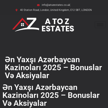
info@atozestates.co.uk
40 Station Road, London, United Kingdom, E12 5BT, LONDON
Ən Yaxşı Azərbaycan
Kazinoları 2025 – Bonuslar
Və Aksiyalar
Ən Yaxşı Azərbaycan
Kazinoları 2025 – Bonuslar
Və Aksiyalar