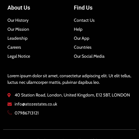
About Us
Find Us
Our History
Contact Us
Our Mission
Help
Leadership
Our App
Careers
Countries
Legal Notice
Our Social Media
Lorem ipsum dolor sit amet, consectetur adipiscing elit. Ut elit tellus,
luctus nec ullamcorper mattis, pulvinar dapibus leo.
40 Station Road, London, United Kingdom, E12 5BT, LONDON
info@atozestates.co.uk
07986713121