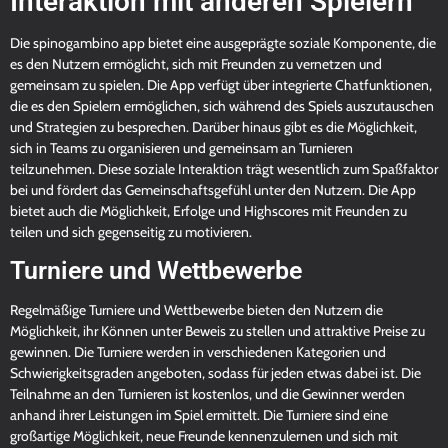
Interaktion mit anderen Spielern
Die spinogambino app bietet eine ausgeprägte soziale Komponente, die
es den Nutzern ermöglicht, sich mit Freunden zu vernetzen und
gemeinsam zu spielen. Die App verfügt über integrierte Chatfunktionen,
die es den Spielern ermöglichen, sich während des Spiels auszutauschen
und Strategien zu besprechen. Darüber hinaus gibt es die Möglichkeit,
sich in Teams zu organisieren und gemeinsam an Turnieren
teilzunehmen. Diese soziale Interaktion trägt wesentlich zum Spaßfaktor
bei und fördert das Gemeinschaftsgefühl unter den Nutzern. Die App
bietet auch die Möglichkeit, Erfolge und Highscores mit Freunden zu
teilen und sich gegenseitig zu motivieren.
Turniere und Wettbewerbe
Regelmäßige Turniere und Wettbewerbe bieten den Nutzern die
Möglichkeit, ihr Können unter Beweis zu stellen und attraktive Preise zu
gewinnen. Die Turniere werden in verschiedenen Kategorien und
Schwierigkeitsgraden angeboten, sodass für jeden etwas dabei ist. Die
Teilnahme an den Turnieren ist kostenlos, und die Gewinner werden
anhand ihrer Leistungen im Spiel ermittelt. Die Turniere sind eine
großartige Möglichkeit, neue Freunde kennenzulernen und sich mit