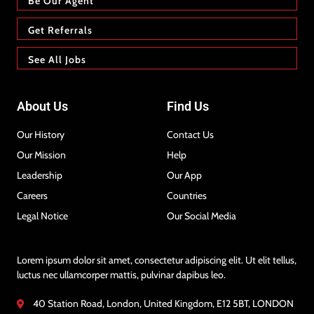
Be Our Agent
Get Referrals
See All Jobs
About Us
Find Us
Our History
Contact Us
Our Mission
Help
Leadership
Our App
Careers
Countries
Legal Notice
Our Social Media
Lorem ipsum dolor sit amet, consectetur adipiscing elit. Ut elit tellus,
luctus nec ullamcorper mattis, pulvinar dapibus leo.
40 Station Road, London, United Kingdom, E12 5BT, LONDON