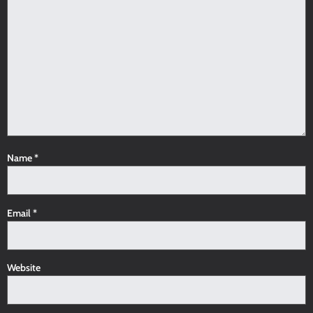
Name
*
Email
*
Website