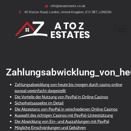
info@atozestates.co.uk
40 Station Road, London, United Kingdom, E12 5BT, LONDON
Zahlungsabwicklung_von_heu
Zahlungsabwicklung von heute bis morgen durch casino online
paypal vereinfacht dargestellt
Die Vorteile der Nutzung von PayPal in Online Casinos
Sicherheitsaspekte im Detail
Die Akzeptanz von PayPal in verschiedenen Online Casinos
Auswahl des richtigen Casinos mit PayPal-Unterstützung
Die Abwicklung von Ein- und Auszahlungen mit PayPal
Mögliche Einschränkungen und Gebühren