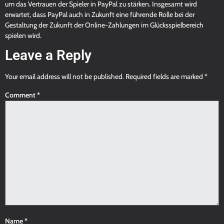
um das Vertrauen der Spieler in PayPal zu stärken. Insgesamt wird
erwartet, dass PayPal auch in Zukunft eine führende Rolle bei der
Gestaltung der Zukunft der Online-Zahlungen im Glücksspielbereich
spielen wird.
Leave a Reply
Your email address will not be published.
Required fields are marked
*
Comment
*
Name
*