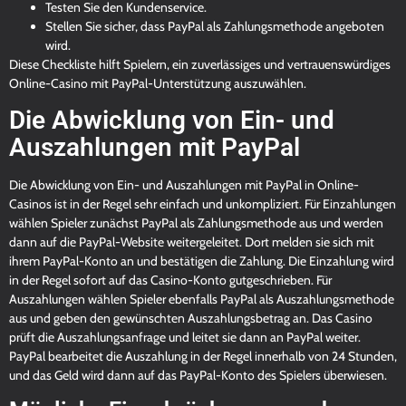
Testen Sie den Kundenservice.
Stellen Sie sicher, dass PayPal als Zahlungsmethode angeboten
wird.
Diese Checkliste hilft Spielern, ein zuverlässiges und vertrauenswürdiges
Online-Casino mit PayPal-Unterstützung auszuwählen.
Die Abwicklung von Ein- und
Auszahlungen mit PayPal
Die Abwicklung von Ein- und Auszahlungen mit PayPal in Online-
Casinos ist in der Regel sehr einfach und unkompliziert. Für Einzahlungen
wählen Spieler zunächst PayPal als Zahlungsmethode aus und werden
dann auf die PayPal-Website weitergeleitet. Dort melden sie sich mit
ihrem PayPal-Konto an und bestätigen die Zahlung. Die Einzahlung wird
in der Regel sofort auf das Casino-Konto gutgeschrieben. Für
Auszahlungen wählen Spieler ebenfalls PayPal als Auszahlungsmethode
aus und geben den gewünschten Auszahlungsbetrag an. Das Casino
prüft die Auszahlungsanfrage und leitet sie dann an PayPal weiter.
PayPal bearbeitet die Auszahlung in der Regel innerhalb von 24 Stunden,
und das Geld wird dann auf das PayPal-Konto des Spielers überwiesen.